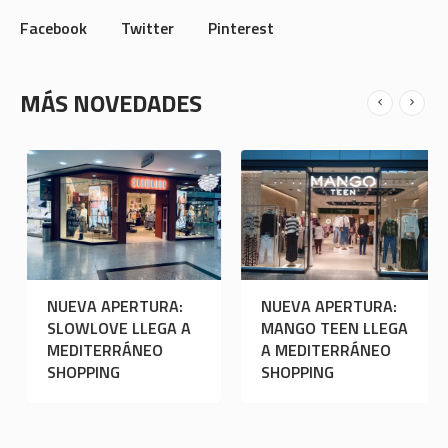
Facebook
Twitter
Pinterest
MÁS NOVEDADES
UEVA APERTURA:
NUEVA APERTURA:
NUE
OTO LLEGA A
SLOWLOVE LLEGA A
MAN
EDITERRÁNEO
MEDITERRÁNEO
A M
HOPPING
SHOPPING
SHO