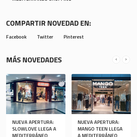
COMPARTIR NOVEDAD EN:
Facebook
Twitter
Pinterest
MÁS NOVEDADES
APERTURA:
NUEVA APERTURA:
NUEVA AP
LEGA A
SLOWLOVE LLEGA A
MANGO TE
ERRÁNEO
MEDITERRÁNEO
A MEDITE